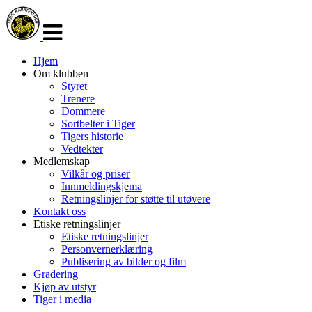
Veksle
navigasjon
Hjem
Om klubben
Styret
Trenere
Dommere
Sortbelter i Tiger
Tigers historie
Vedtekter
Medlemskap
Vilkår og priser
Innmeldingskjema
Retningslinjer for støtte til utøvere
Kontakt oss
Etiske retningslinjer
Etiske retningslinjer
Personvernerklæring
Publisering av bilder og film
Gradering
Kjøp av utstyr
Tiger i media