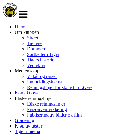
Veksle
navigasjon
Hjem
Om klubben
Styret
Trenere
Dommere
Sortbelter i Tiger
Tigers historie
Vedtekter
Medlemskap
Vilkår og priser
Innmeldingskjema
Retningslinjer for støtte til utøvere
Kontakt oss
Etiske retningslinjer
Etiske retningslinjer
Personvernerklæring
Publisering av bilder og film
Gradering
Kjøp av utstyr
Tiger i media