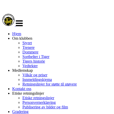
Veksle
navigasjon
Hjem
Om klubben
Styret
Trenere
Dommere
Sortbelter i Tiger
Tigers historie
Vedtekter
Medlemskap
Vilkår og priser
Innmeldingskjema
Retningslinjer for støtte til utøvere
Kontakt oss
Etiske retningslinjer
Etiske retningslinjer
Personvernerklæring
Publisering av bilder og film
Gradering