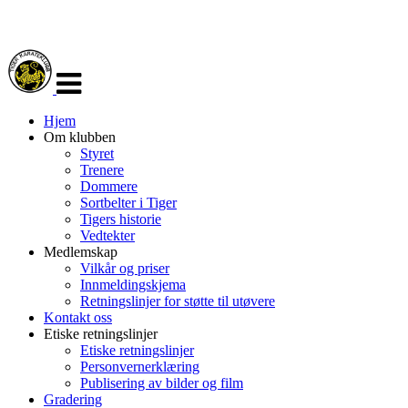
Veksle
navigasjon
Hjem
Om klubben
Styret
Trenere
Dommere
Sortbelter i Tiger
Tigers historie
Vedtekter
Medlemskap
Vilkår og priser
Innmeldingskjema
Retningslinjer for støtte til utøvere
Kontakt oss
Etiske retningslinjer
Etiske retningslinjer
Personvernerklæring
Publisering av bilder og film
Gradering