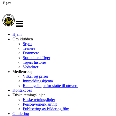
E-post
Veksle
navigasjon
Hjem
Om klubben
Styret
Trenere
Dommere
Sortbelter i Tiger
Tigers historie
Vedtekter
Medlemskap
Vilkår og priser
Innmeldingskjema
Retningslinjer for støtte til utøvere
Kontakt oss
Etiske retningslinjer
Etiske retningslinjer
Personvernerklæring
Publisering av bilder og film
Gradering