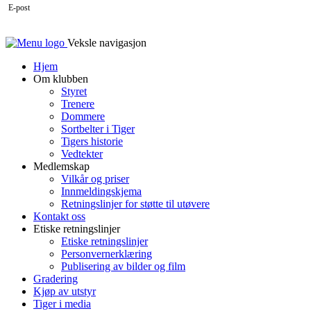
E-post
Veksle navigasjon
Hjem
Om klubben
Styret
Trenere
Dommere
Sortbelter i Tiger
Tigers historie
Vedtekter
Medlemskap
Vilkår og priser
Innmeldingskjema
Retningslinjer for støtte til utøvere
Kontakt oss
Etiske retningslinjer
Etiske retningslinjer
Personvernerklæring
Publisering av bilder og film
Gradering
Kjøp av utstyr
Tiger i media