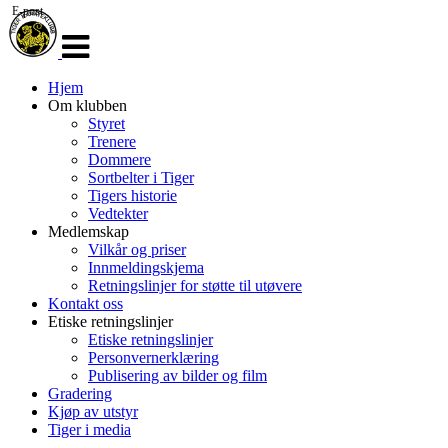
E-post
Veksle
navigasjon
Hjem
Om klubben
Styret
Trenere
Dommere
Sortbelter i Tiger
Tigers historie
Vedtekter
Medlemskap
Vilkår og priser
Innmeldingskjema
Retningslinjer for støtte til utøvere
Kontakt oss
Etiske retningslinjer
Etiske retningslinjer
Personvernerklæring
Publisering av bilder og film
Gradering
Kjøp av utstyr
Tiger i media